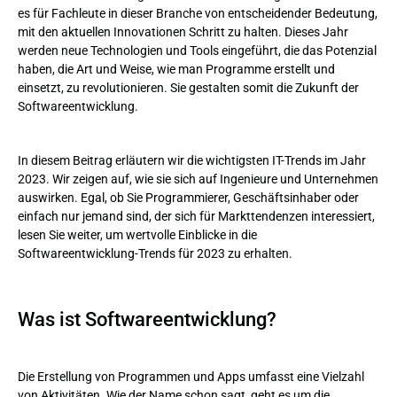
es für Fachleute in dieser Branche von entscheidender Bedeutung,
mit den aktuellen Innovationen Schritt zu halten. Dieses Jahr
Zukunft der Softwareentwicklung: Die wichtigsten IT-Trends
werden neue Technologien und Tools eingeführt, die das Potenzial
haben, die Art und Weise, wie man Programme erstellt und
Künstliche Intelligenz und maschinelles Lernen
einsetzt, zu revolutionieren. Sie gestalten somit die Zukunft der
Softwareentwicklung.
Cloudbasierte Systeme
Das Internet der Dinge
In diesem Beitrag erläutern wir die wichtigsten IT-Trends im Jahr
2023. Wir zeigen auf, wie sie sich auf Ingenieure und Unternehmen
Blockchain
auswirken. Egal, ob Sie Programmierer, Geschäftsinhaber oder
einfach nur jemand sind, der sich für Markttendenzen interessiert,
Outsourcing
lesen Sie weiter, um wertvolle Einblicke in die
Softwareentwicklung-Trends für 2023 zu erhalten.
Welche Schwierigkeiten bringen die neuesten
Softwareentwicklung-Trends mit sich?
Fazit
Was ist Softwareentwicklung?
Die Erstellung von Programmen und Apps umfasst eine Vielzahl
von Aktivitäten. Wie der Name schon sagt, geht es um die