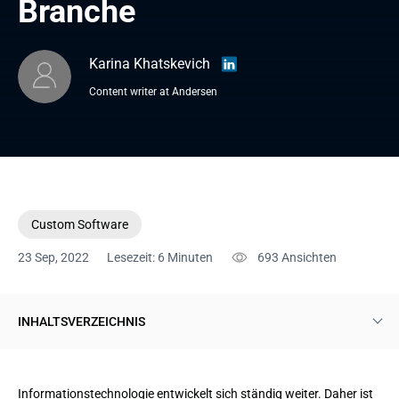
Branche
Karina Khatskevich
Content writer at Andersen
Custom Software
23 Sep, 2022
Lesezeit: 6 Minuten
693
Ansichten
INHALTSVERZEICHNIS
Was ist Softwareentwicklung?
Informationstechnologie entwickelt sich ständig weiter. Daher ist
Die Vorteile der App-Erstellung für Unternehmen