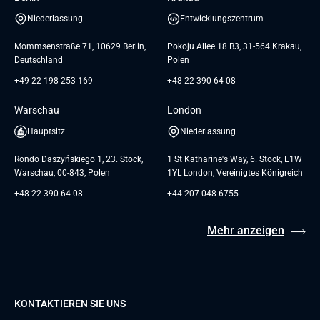
Referenzen
Andersen Germany GmbH
Niederlassung
Entwicklungszentrum
AGB
Mommsenstraße 71, 10629 Berlin,
Pokoju Allee 18 B3, 31-564 Krakau,
Deutschland
Polen
+49 22 198 253 169
+48 22 390 64 08
Warschau
London
Hauptsitz
Niederlassung
Rondo Daszyńskiego 1, 23. Stock,
1 St Katharine's Way, 6. Stock, E1W
Warschau, 00-843, Polen
1YL London, Vereinigtes Königreich
+48 22 390 64 08
+44 207 048 6755
Mehr anzeigen
KONTAKTIEREN SIE UNS