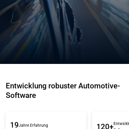
Entwicklung robuster Automotive-
Software
19
Entwickl
120+
Jahre Erfahrung