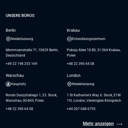
Database
Pre-A
Samsung
Über uns
GTC for Consultancy services
Software Engineering
Dediziertes Team
Elanders
Management Events
UNSERE BÜROS
Karriere
GTC for Consultancy services of
UI/UX Design
UAB «Andersen Soft»
Insights
Berlin
Krakau
GTC for Consultancy services of
Referenzen
Andersen Germany GmbH
Niederlassung
Entwicklungszentrum
AGB
Mommsenstraße 71, 10629 Berlin,
Pokoju Allee 18 B3, 31-564 Krakau,
Deutschland
Polen
+49 22 198 253 169
+48 22 390 64 08
Warschau
London
Hauptsitz
Niederlassung
Rondo Daszyńskiego 1, 23. Stock,
1 St Katharine's Way, 6. Stock, E1W
Warschau, 00-843, Polen
1YL London, Vereinigtes Königreich
+48 22 390 64 08
+44 207 048 6755
Mehr anzeigen