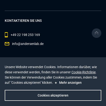
KONTAKTIEREN SIE UNS
+49 22 198 253 169
info@andersenlab.de
© 2026 Andersen Inc. Alle Rechte vorbehalten.
Unsere Website verwendet Cookies. Informationen darüber, wie
Datenschutzerklärung
und die
Cookie-Richtlinie
.
diese verwendet werden, finden Sie in unserer
Cookie-Richtlinie
.
Diese Website wird durch reCAPTCHA geschützt. Es
Sie können der Verwendung aller Cookies zustimmen, indem Sie
gelten die
Datenschutzerklärung
und die
auf "Cookies akzeptieren" klicken.
Mehr anzeigen
Nutzungsbedingungen
von Google
.
Impressum
Cookies akzeptieren