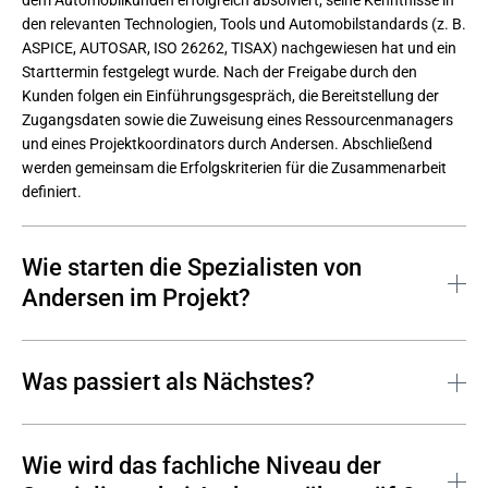
dem Automobilkunden erfolgreich absolviert, seine Kenntnisse in 
den relevanten Technologien, Tools und Automobilstandards (z. B. 
ASPICE, AUTOSAR, ISO 26262, TISAX) nachgewiesen hat und ein 
Starttermin festgelegt wurde. Nach der Freigabe durch den 
Kunden folgen ein Einführungsgespräch, die Bereitstellung der 
Zugangsdaten sowie die Zuweisung eines Ressourcenmanagers 
und eines Projektkoordinators durch Andersen. Abschließend 
werden gemeinsam die Erfolgskriterien für die Zusammenarbeit 
definiert.
Wie starten die Spezialisten von
Andersen im Projekt?
Ein Spezialist wird dem Team vorgestellt, erhält Einblick in die 
Projektunterlagen, wird über Prioritäten und Ziele informiert und 
Was passiert als Nächstes?
bekommt Zugriff auf Kommunikationsplattformen sowie 
relevante Umgebungen.
Nachdem ein Spezialist mit seiner Arbeit beginnt, unterstützen wir 
ihn kontinuierlich. In den ersten zwei Wochen führen wir täglich 
Wie wird das fachliche Niveau der
Abstimmungen durch, um den Onboarding-Prozess zu optimieren. 