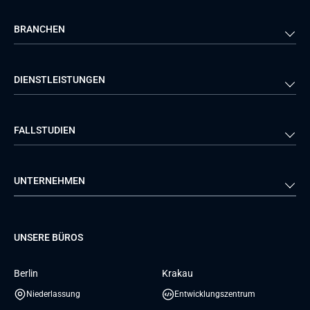
Back-end
Java
BRANCHEN
Front-end
PHP
Android
React
Finanzen
Telekommunikationen
DIENSTLEISTUNGEN
iOS
Python
Gesundheitswesen
Logistik
Herstellung
Öffentlicher Sektor
Mobile-Entwicklung
DevOps
FALLSTUDIEN
Automobilindustrie
Einzelhandel
Webentwicklung
Business Analyse
Energie
Medien & Unterhaltung
Qualitätssicherung
Lösungsarchitektur
Verivox
FTI
UNTERNEHMEN
Luftfahrt
Dienstleistungen zur
Teamerweiterung
TUI
Mercedes
Projektentwicklung
Database
Pre-A
Samsung
Über uns
GTC for Consultancy services
Software Engineering
Dediziertes Team
Elanders
Management Events
UNSERE BÜROS
Karriere
GTC for Consultancy services of
UI/UX Design
UAB «Andersen Soft»
Insights
Berlin
Krakau
GTC for Consultancy services of
Referenzen
Andersen Germany GmbH
Niederlassung
Entwicklungszentrum