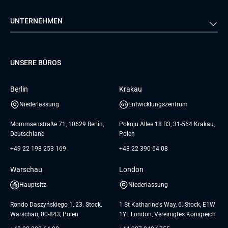
Energie
Medien & Unterhaltung
Qualitätssicherung
Lösungsarchitektur
Verivox
FTI
UNTERNEHMEN
Luftfahrt
Dienstleistungen zur
Teamerweiterung
TUI
Mercedes
Projektentwicklung
Database
Pre-A
Samsung
Über uns
GTC for Consultancy services
Software Engineering
Dediziertes Team
Elanders
Management Events
UNSERE BÜROS
Karriere
GTC for Consultancy services of
UI/UX Design
UAB «Andersen Soft»
Insights
Berlin
Krakau
GTC for Consultancy services of
Referenzen
Andersen Germany GmbH
Niederlassung
Entwicklungszentrum
AGB
Mommsenstraße 71, 10629 Berlin,
Pokoju Allee 18 B3, 31-564 Krakau,
Deutschland
Polen
+49 22 198 253 169
+48 22 390 64 08
Warschau
London
Hauptsitz
Niederlassung
Rondo Daszyńskiego 1, 23. Stock,
1 St Katharine's Way, 6. Stock, E1W
Warschau, 00-843, Polen
1YL London, Vereinigtes Königreich