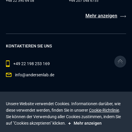
+48 22 390 64 08
+44 207 048 6755
Mehr anzeigen
KONTAKTIEREN SIE UNS
+49 22 198 253 169
info@andersenlab.de
© 2026 Andersen Inc. Alle Rechte vorbehalten.
Unsere Website verwendet Cookies. Informationen darüber, wie
Datenschutzerklärung
und die
Cookie-Richtlinie
.
diese verwendet werden, finden Sie in unserer
Cookie-Richtlinie
.
Diese Website wird durch reCAPTCHA geschützt. Es
Sie können der Verwendung aller Cookies zustimmen, indem Sie
gelten die
Datenschutzerklärung
und die
auf "Cookies akzeptieren" klicken.
Mehr anzeigen
Nutzungsbedingungen
von Google
.