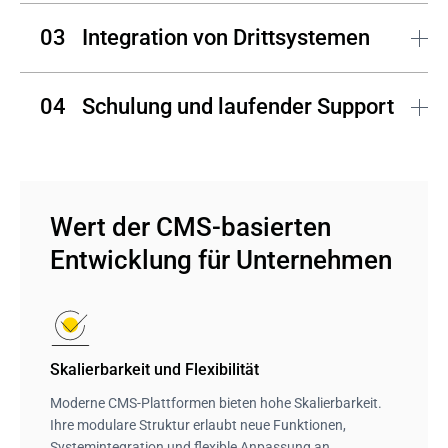
Wir passen die Oberfläche an Ihre Markenidentität an. 
Integration von Drittsystemen
Intuitive, responsive und optisch ansprechende Designs 
sorgen für eine optimale Nutzerbindung.
Andersen ermöglicht eine zuverlässige Anbindung an 
Schulung und laufender Support
Drittsysteme wie CRM-, ERP- oder Analyseplattformen 
für reibungslose Abläufe.
Abschließend bieten wir umfassende Schulungen und 
kontinuierlichen Support, damit Ihre Teammitglieder das 
volle Potenzial des Systems optimal nutzen können. 
Wert der CMS-basierten 
Entwicklung für Unternehmen
Skalierbarkeit und Flexibilität
Moderne CMS-Plattformen bieten hohe Skalierbarkeit.
Ihre modulare Struktur erlaubt neue Funktionen,
Systemintegration und flexible Anpassung an