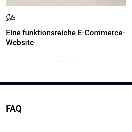
Eine funktionsreiche E-Commerce-
Hochkarätiges Personal für den E-
Website
Commerce
FAQ