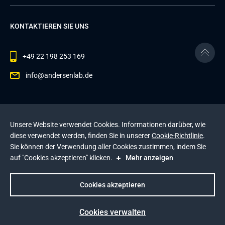
KONTAKTIEREN SIE UNS
+49 22 198 253 169
info@andersenlab.de
© 2026 Andersen Inc. Alle Rechte vorbehalten.
Unsere Website verwendet Cookies. Informationen darüber, wie
Datenschutzerklärung
und die
Cookie-Richtlinie
.
diese verwendet werden, finden Sie in unserer
Cookie-Richtlinie
.
Diese Website wird durch reCAPTCHA geschützt. Es
Sie können der Verwendung aller Cookies zustimmen, indem Sie
gelten die
Datenschutzerklärung
und die
auf "Cookies akzeptieren" klicken.
Mehr anzeigen
Nutzungsbedingungen
von Google
.
Impressum
Cookies akzeptieren
Cookies verwalten