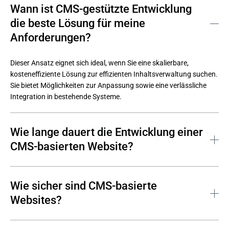
Wann ist CMS-gestützte Entwicklung
die beste Lösung für meine
Anforderungen?
Dieser Ansatz eignet sich ideal, wenn Sie eine skalierbare, 
kosteneffiziente Lösung zur effizienten Inhaltsverwaltung suchen. 
Sie bietet Möglichkeiten zur Anpassung sowie eine verlässliche 
Integration in bestehende Systeme.
Wie lange dauert die Entwicklung einer
CMS-basierten Website?
Solch ein Projekt dauert in der Regel einige Wochen bis wenige 
Monate, abhängig von Komplexität, Anpassungen und 
Wie sicher sind CMS-basierte
Integrationsanforderungen.
Websites?
Solche Lösungen sind sehr sicher, wenn sie korrekt konfiguriert 