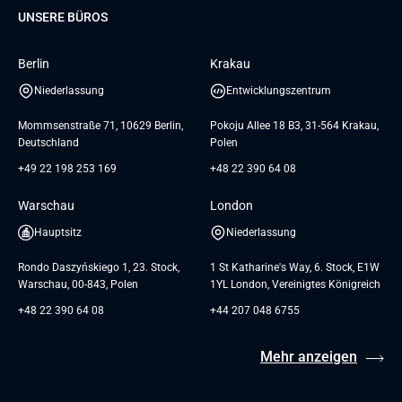
Dediziertes Team
Elanders
Management Events
UNSERE BÜROS
Karriere
GTC for Consultancy services of
UI/UX Design
UAB «Andersen Soft»
Insights
Berlin
Krakau
GTC for Consultancy services of
Referenzen
Andersen Germany GmbH
Niederlassung
Entwicklungszentrum
AGB
Mommsenstraße 71, 10629 Berlin,
Pokoju Allee 18 B3, 31-564 Krakau,
Deutschland
Polen
+49 22 198 253 169
+48 22 390 64 08
Warschau
London
Hauptsitz
Niederlassung
Rondo Daszyńskiego 1, 23. Stock,
1 St Katharine's Way, 6. Stock, E1W
Warschau, 00-843, Polen
1YL London, Vereinigtes Königreich
+48 22 390 64 08
+44 207 048 6755
Mehr anzeigen