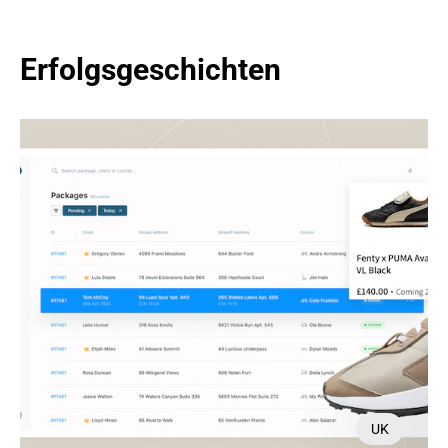
Erfolgsgeschichten
UK
UK