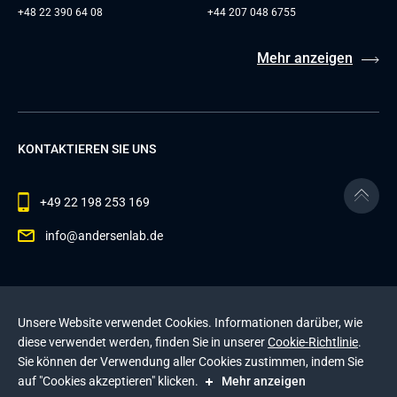
+48 22 390 64 08
+44 207 048 6755
Mehr anzeigen
KONTAKTIEREN SIE UNS
+49 22 198 253 169
info@andersenlab.de
© 2026 Andersen Inc. Alle Rechte vorbehalten.
Unsere Website verwendet Cookies. Informationen darüber, wie
Datenschutzerklärung
und die
Cookie-Richtlinie
.
diese verwendet werden, finden Sie in unserer
Cookie-Richtlinie
.
Diese Website wird durch reCAPTCHA geschützt. Es
Sie können der Verwendung aller Cookies zustimmen, indem Sie
gelten die
Datenschutzerklärung
und die
auf "Cookies akzeptieren" klicken.
Mehr anzeigen
Nutzungsbedingungen
von Google
.