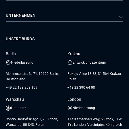
Energie
Medien & Unterhaltung
Qualitätssicherung
Lösungsarchitektur
Verivox
FTI
UNTERNEHMEN
Luftfahrt
Dienstleistungen zur
Teamerweiterung
TUI
Mercedes
Projektentwicklung
Database
Pre-A
Samsung
Über uns
GTC for Consultancy services
Software Engineering
Dediziertes Team
Elanders
Management Events
UNSERE BÜROS
Karriere
GTC for Consultancy services of
UI/UX Design
UAB «Andersen Soft»
Insights
Berlin
Krakau
GTC for Consultancy services of
Referenzen
Andersen Germany GmbH
Niederlassung
Entwicklungszentrum
AGB
Mommsenstraße 71, 10629 Berlin,
Pokoju Allee 18 B3, 31-564 Krakau,
Deutschland
Polen
+49 22 198 253 169
+48 22 390 64 08
Warschau
London
Hauptsitz
Niederlassung
Rondo Daszyńskiego 1, 23. Stock,
1 St Katharine's Way, 6. Stock, E1W
Warschau, 00-843, Polen
1YL London, Vereinigtes Königreich