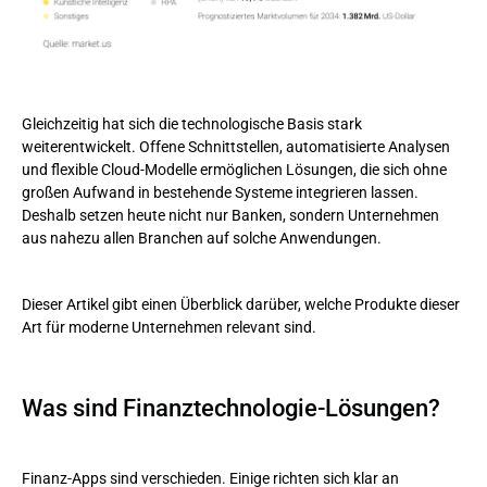
Für wen sich der Einsatz lohnt
Fintech-App-Entwicklung: Welche Kostenfaktoren zu beachten
sind
Gleichzeitig hat sich die technologische Basis stark
Funktionsumfang und Komplexität
weiterentwickelt. Offene Schnittstellen, automatisierte Analysen
und flexible Cloud-Modelle ermöglichen Lösungen, die sich ohne
Sicherheit, Compliance und regulierte Anforderungen
großen Aufwand in bestehende Systeme integrieren lassen.
Deshalb setzen heute nicht nur Banken, sondern Unternehmen
Design, Nutzerführung und Performance
aus nahezu allen Branchen auf solche Anwendungen.
Technologie-Stack und Skalierbarkeit
Dieser Artikel gibt einen Überblick darüber, welche Produkte dieser
Qualitäts- und Sicherheitsprüfungen
Art für moderne Unternehmen relevant sind.
Wartung, Hosting und langfristige Betriebskosten
Was sind Finanztechnologie-Lösungen?
Wie Unternehmen Fintech-Apps erfolgreich integrieren
Bedeutung einer klaren Finanz-IT-Strategie
Finanz-Apps sind verschieden. Einige richten sich klar an