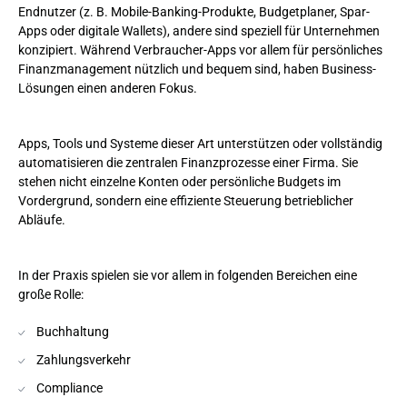
Endnutzer (z. B. Mobile-Banking-Produkte, Budgetplaner, Spar-
API-basierte Integration in bestehende Systeme
Apps oder digitale Wallets), andere sind speziell für Unternehmen
konzipiert. Während Verbraucher-Apps vor allem für persönliches
Change-Management und Mitarbeiterschulung
Finanzmanagement nützlich und bequem sind, haben Business-
Lösungen einen anderen Fokus.
Umgang mit Datenmigration und Legacy-Systemen
Wie Andersen Fintech-Unternehmen und andere
Apps, Tools und Systeme dieser Art unterstützen oder vollständig
Organisationen zum Erfolg führt
automatisieren die zentralen Finanzprozesse einer Firma. Sie
stehen nicht einzelne Konten oder persönliche Budgets im
Kostenoptimierung durch modulare Architektur
Vordergrund, sondern eine effiziente Steuerung betrieblicher
Abläufe.
Sicherheit, Qualität und regulatorische Expertise
Begleitung über den gesamten Lebenszyklus
In der Praxis spielen sie vor allem in folgenden Bereichen eine
große Rolle:
Fazit
Buchhaltung
Zahlungsverkehr
Compliance