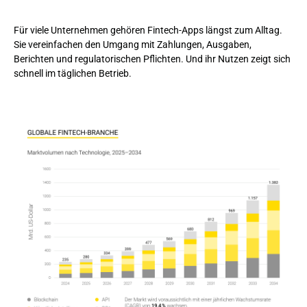
Was sind Finanztechnologie-Lösungen?
Für viele Unternehmen gehören Fintech-Apps längst zum Alltag.
Arten von Fintech-Lösungen für Unternehmen
Sie vereinfachen den Umgang mit Zahlungen, Ausgaben,
Berichten und regulatorischen Pflichten. Und ihr Nutzen zeigt sich
Zahlungs- und Abrechnungslösungen
schnell im täglichen Betrieb.
Finanzmanagement, Reporting und Buchhaltung
Kredit- und Kapitalbeschaffungsplattformen
RegTech- und Compliance-Lösungen
InsurTech- und Risikomanagement-Tools
Blockchain- und kryptobasierte Lösungen
Warum Unternehmen solche Software brauchen
Funktionsbereiche
Geschäftsrelevante Vorteile