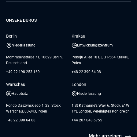
Projektentwicklung
Database
Pre-A
Samsung
Über uns
GTC for Consultancy services
Software Engineering
Dediziertes Team
Elanders
Management Events
UNSERE BÜROS
Karriere
GTC for Consultancy services of
UI/UX Design
UAB «Andersen Soft»
Insights
Berlin
Krakau
GTC for Consultancy services of
Referenzen
Andersen Germany GmbH
Niederlassung
Entwicklungszentrum
AGB
Mommsenstraße 71, 10629 Berlin,
Pokoju Allee 18 B3, 31-564 Krakau,
Deutschland
Polen
+49 22 198 253 169
+48 22 390 64 08
Warschau
London
Hauptsitz
Niederlassung
Rondo Daszyńskiego 1, 23. Stock,
1 St Katharine's Way, 6. Stock, E1W
Warschau, 00-843, Polen
1YL London, Vereinigtes Königreich
+48 22 390 64 08
+44 207 048 6755
Mehr anzeigen