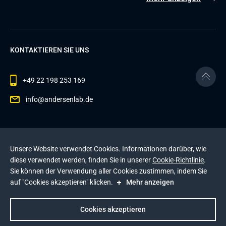
KONTAKTIEREN SIE UNS
+49 22 198 253 169
info@andersenlab.de
© 2026 Andersen Inc. Alle Rechte vorbehalten.
Unsere Website verwendet Cookies. Informationen darüber, wie
Datenschutzerklärung
und die
Cookie-Richtlinie
.
diese verwendet werden, finden Sie in unserer
Cookie-Richtlinie
.
Diese Website wird durch reCAPTCHA geschützt. Es
Sie können der Verwendung aller Cookies zustimmen, indem Sie
gelten die
Datenschutzerklärung
und die
auf "Cookies akzeptieren" klicken.
Mehr anzeigen
Nutzungsbedingungen
von Google
.
Impressum
Cookies akzeptieren