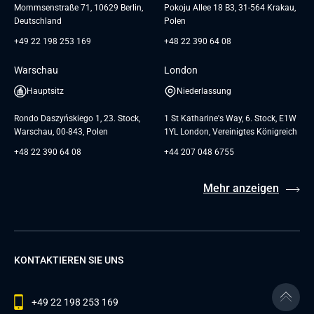
Mommsenstraße 71, 10629 Berlin,
Pokoju Allee 18 B3, 31-564 Krakau,
Deutschland
Polen
+49 22 198 253 169
+48 22 390 64 08
Warschau
London
Hauptsitz
Niederlassung
Rondo Daszyńskiego 1, 23. Stock,
1 St Katharine's Way, 6. Stock, E1W
Warschau, 00-843, Polen
1YL London, Vereinigtes Königreich
+48 22 390 64 08
+44 207 048 6755
Mehr anzeigen
KONTAKTIEREN SIE UNS
+49 22 198 253 169