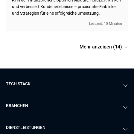
KI in der Finanzbranche optimiert Abläufe, reduziert Risiken
und verbessert Kundenerlebnisse – praxisnahe Einblicke
und Strategien für eine erfolgreiche Umsetzung.
Lesezeit: 10 Minuten
Mehr anzeigen (14)
TECH STACK
Back-end
Java
BRANCHEN
Front-end
PHP
Android
React
Finanzen
Telekommunikationen
DIENSTLEISTUNGEN
iOS
Python
Gesundheitswesen
Logistik