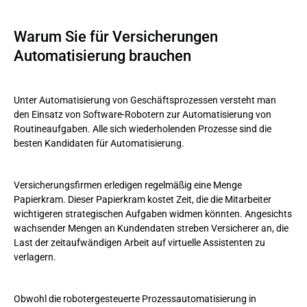
Warum Sie für Versicherungen Automatisierung brauchen
Vorteile der RPA-Versicherungsdienste
Warum Sie für Versicherungen
Automatisierung brauchen
RPA-Anwendungsfälle in der Versicherung
So implementieren Sie RPA in Versicherungsprozessen
Unter Automatisierung von Geschäftsprozessen versteht man
den Einsatz von Software-Robotern zur Automatisierung von
Fazit
Routineaufgaben. Alle sich wiederholenden Prozesse sind die
besten Kandidaten für Automatisierung.
Versicherungsfirmen erledigen regelmäßig eine Menge
Papierkram. Dieser Papierkram kostet Zeit, die die Mitarbeiter
wichtigeren strategischen Aufgaben widmen könnten. Angesichts
wachsender Mengen an Kundendaten streben Versicherer an, die
Last der zeitaufwändigen Arbeit auf virtuelle Assistenten zu
verlagern.
Obwohl die robotergesteuerte Prozessautomatisierung in