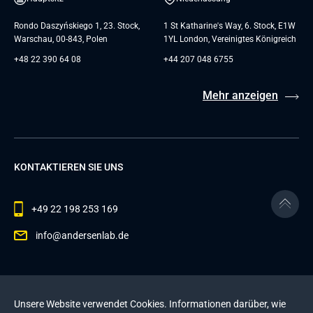
Rondo Daszyńskiego 1, 23. Stock,
1 St Katharine's Way, 6. Stock, E1W
Warschau, 00-843, Polen
1YL London, Vereinigtes Königreich
+48 22 390 64 08
+44 207 048 6755
Mehr anzeigen
KONTAKTIEREN SIE UNS
+49 22 198 253 169
info@andersenlab.de
© 2026 Andersen Inc. Alle Rechte vorbehalten.
Unsere Website verwendet Cookies. Informationen darüber, wie
Datenschutzerklärung
und die
Cookie-Richtlinie
.