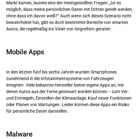
Markt kamen, lautete eine der meistgestellten Fragen: „Ist es
Elektronische Steuergeräte
möglich, dass meine persönlichen Daten mit Dritten geteilt werden,
ohne dass ich davon weiß?“ Auch wenn sich dieses Szenario nicht
Open-Source-Komponenten
bewahrheitet hat, gibt es doch bestimmte Bereiche von smarten
Autos, die regelmäßig ins Visier von Angreifern geraten.
Fazit: Die Cybersicherheit in Autos ist unverzichtbar
Mobile Apps
In den letzten fünf bis sechs Jahren wurden Smartphones
zunehmend in die Infotainmentsysteme von Fahrzeugen
integriert. Viele bekannte Hersteller bieten eigene Apps an, mit
denen Autos aus der Ferne gesteuert werden können – zum Ver-
und Entriegeln, Einstellen der Klimaanlage, Kauf neuer Funktionen
oder Planen von Wartungen. Leider können diese Apps ein Risiko
für persönliche Daten darstellen.
Malware