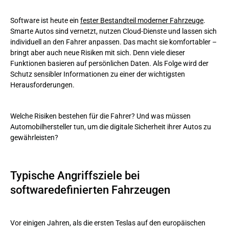
Typische Angriffsziele bei softwaredefinierten Fahrzeugen
Software ist heute ein
fester Bestandteil moderner Fahrzeuge
.
Mobile Apps
Smarte Autos sind vernetzt, nutzen Cloud-Dienste und lassen sich
individuell an den Fahrer anpassen. Das macht sie komfortabler –
Malware
bringt aber auch neue Risiken mit sich. Denn viele dieser
Funktionen basieren auf persönlichen Daten. Als Folge wird der
Server
Schutz sensibler Informationen zu einer der wichtigsten
Herausforderungen.
Software
Autonome Systeme
Welche Risiken bestehen für die Fahrer? Und was müssen
Automobilhersteller tun, um die digitale Sicherheit ihrer Autos zu
Wie man Cybersicherheit in smarten Autos gewährleistet
gewährleisten?
Einhaltung gesetzlicher Vorgaben
DSGVO-Anforderungen
Typische Angriffsziele bei
softwaredefinierten Fahrzeugen
Authentifizierung
Cybersicherheits-Audits
Vor einigen Jahren, als die ersten Teslas auf den europäischen