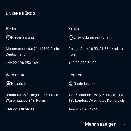
Database
Pre-A
Samsung
Über uns
GTC for Consultancy services
Software Engineering
Dediziertes Team
Elanders
Management Events
UNSERE BÜROS
Karriere
GTC for Consultancy services of
UI/UX Design
UAB «Andersen Soft»
Insights
Berlin
Krakau
GTC for Consultancy services of
Referenzen
Andersen Germany GmbH
Niederlassung
Entwicklungszentrum
AGB
Mommsenstraße 71, 10629 Berlin,
Pokoju Allee 18 B3, 31-564 Krakau,
Deutschland
Polen
+49 22 198 253 169
+48 22 390 64 08
Warschau
London
Hauptsitz
Niederlassung
Rondo Daszyńskiego 1, 23. Stock,
1 St Katharine's Way, 6. Stock, E1W
Warschau, 00-843, Polen
1YL London, Vereinigtes Königreich
+48 22 390 64 08
+44 207 048 6755
Mehr anzeigen