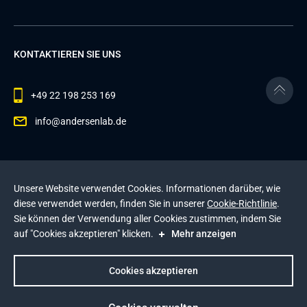
KONTAKTIEREN SIE UNS
+49 22 198 253 169
info@andersenlab.de
© 2026 Andersen Inc. Alle Rechte vorbehalten.
Unsere Website verwendet Cookies. Informationen darüber, wie
Datenschutzerklärung
und die
Cookie-Richtlinie
.
diese verwendet werden, finden Sie in unserer
Cookie-Richtlinie
.
Diese Website wird durch reCAPTCHA geschützt. Es
Sie können der Verwendung aller Cookies zustimmen, indem Sie
gelten die
Datenschutzerklärung
und die
auf "Cookies akzeptieren" klicken.
Mehr anzeigen
Nutzungsbedingungen
von Google
.
Impressum
Cookies akzeptieren