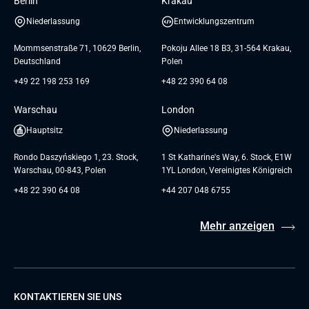
Berlin
Krakau
GTC for Consultancy services of
Referenzen
Andersen Germany GmbH
Niederlassung
Entwicklungszentrum
AGB
Mommsenstraße 71, 10629 Berlin,
Pokoju Allee 18 B3, 31-564 Krakau,
Deutschland
Polen
+49 22 198 253 169
+48 22 390 64 08
Warschau
London
Hauptsitz
Niederlassung
Rondo Daszyńskiego 1, 23. Stock,
1 St Katharine's Way, 6. Stock, E1W
Warschau, 00-843, Polen
1YL London, Vereinigtes Königreich
+48 22 390 64 08
+44 207 048 6755
Mehr anzeigen
KONTAKTIEREN SIE UNS