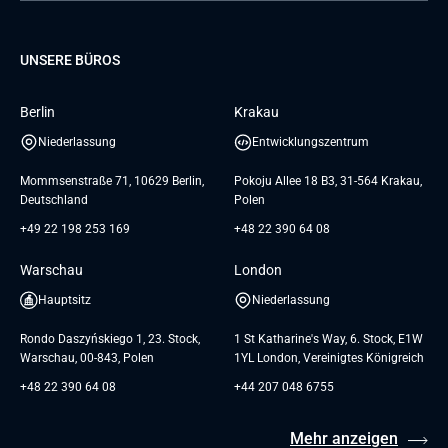
Projektentwicklung
Database
Pre-A
Samsung
Über uns
GTC for Consultancy services
Software Engineering
Dediziertes Team
Elanders
Management Events
UNSERE BÜROS
Karriere
GTC for Consultancy services of
UI/UX Design
UAB «Andersen Soft»
Insights
Berlin
Krakau
GTC for Consultancy services of
Referenzen
Andersen Germany GmbH
Niederlassung
Entwicklungszentrum
AGB
Mommsenstraße 71, 10629 Berlin,
Pokoju Allee 18 B3, 31-564 Krakau,
Deutschland
Polen
+49 22 198 253 169
+48 22 390 64 08
Warschau
London
Hauptsitz
Niederlassung
Rondo Daszyńskiego 1, 23. Stock,
1 St Katharine's Way, 6. Stock, E1W
Warschau, 00-843, Polen
1YL London, Vereinigtes Königreich
+48 22 390 64 08
+44 207 048 6755
Mehr anzeigen