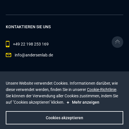
KONTAKTIEREN SIE UNS
+49 22 198 253 169
info@andersenlab.de
© 2026 Andersen Inc. Alle Rechte vorbehalten.
Unsere Website verwendet Cookies. Informationen darüber, wie
Datenschutzerklärung
und die
Cookie-Richtlinie
.
diese verwendet werden, finden Sie in unserer
Cookie-Richtlinie
.
Diese Website wird durch reCAPTCHA geschützt. Es
Sie können der Verwendung aller Cookies zustimmen, indem Sie
gelten die
Datenschutzerklärung
und die
auf "Cookies akzeptieren" klicken.
Mehr anzeigen
Nutzungsbedingungen
von Google
.
Impressum
Cookies akzeptieren