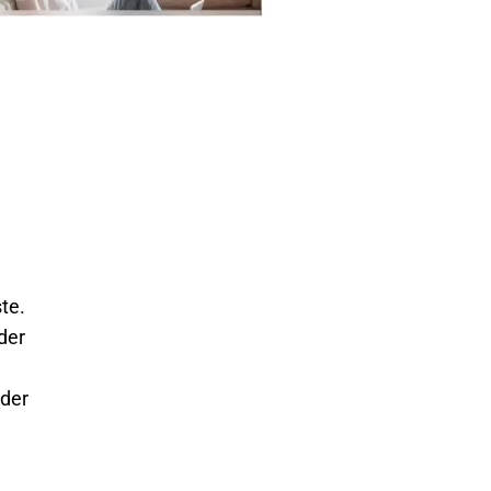
te.
der
eder