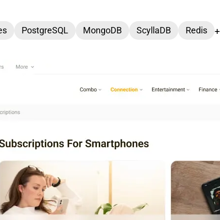
es
PostgreSQL
MongoDB
ScyllaDB
Redis