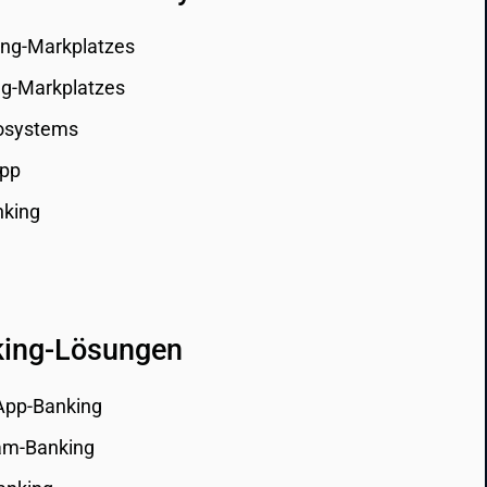
ing-Markplatzes
ng-Markplatzes
osystems
App
nking
king-Lösungen
App-Banking
ram-Banking