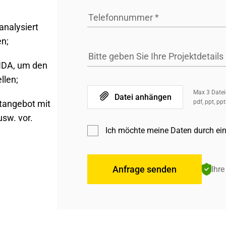
Telefonnummer
*
nalysiert
en;
Bitte geben Sie Ihre Projektdetails
 NDA, um den
llen;
Max 3 Dateie
Datei anhängen
tangebot mit
pdf, ppt, ppt
sw. vor.
Ich möchte meine Daten durch ei
Anfrage senden
Ihre