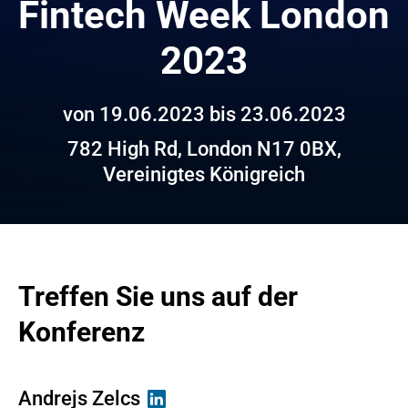
Fintech Week London 
2023
von 19.06.2023 bis 23.06.2023
782 High Rd, London N17 0BX,
Vereinigtes Königreich
Treffen Sie uns auf der 
Konferenz
Andrejs Zelcs
Tatsiana Straltsova
Anton Maidan