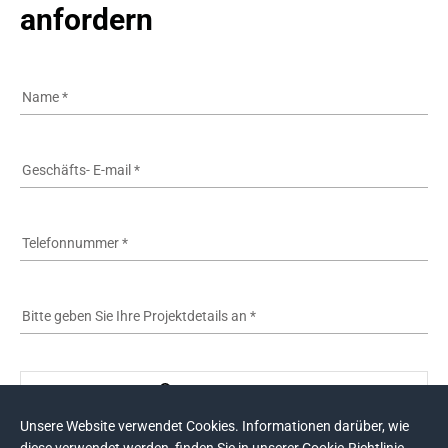
anfordern
Name
*
Geschäfts- E-mail
*
Telefonnummer
*
Bitte geben Sie Ihre Projektdetails an
*
Datei anhängen
Unsere Website verwendet Cookies. Informationen darüber, wie
Max 3 Dateien, bis zu 3MB pro Datei. Dateitypen: doc, docx, pdf, ppt, pptx.