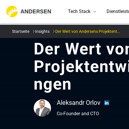
Tech Stack
Dienstleis
Startseite
Insights
Der Wert von Andersens Projektentwicklungsdienstleistungen
Finanzen
Wer wir sind
Gesundh
Partners
Front-end
KI und Daten
Kundenerfolgsgeschichten
Frontend-Entwickl
KI-Entwicklung
Der Wert vo
Software für Banken, Versicherungen,
Full-Cycle-Softwareentwicklungszentrum
Produkte
Globale 
Andersen unterstütz
KI-Dienste, KI-Tools:
Investitionen, Kredite, Krypto und mehr
mit umfassender Expertise
Kranken
verlässl
Back-end
App-Entwicklung
R&D Insights
komplexen Fronte
Selbstbewertung, Ch
Projektentw
Automobilindustrie
Energie
Assistent, ...
Vue
Events
Neuigkei
Lösungen für IVI-Systeme, Konnektivität,
Solar-, W
Data Science
Mobile
Cloud
Entwicklung reakti
FAS / autonomes Fahren und
Spannende Veranstaltungen, Aktivitäten
und Ver
Aktuelle
ngen
benutzerfreundlic
Analyse von Feedb
Antriebsstrangsysteme
und kulturelle Events.
Meilenst
Automatisierung v
Cybersicherheit
Datengesteuerte 
Digitale Transformation
Aleksandr Orlov
Co-Founder and CTO
Alle Kundenerfolgs
Software Engineering