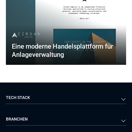
Eine moderne Handelsplattform für 
Anlageverwaltung
TECH STACK
Back-end
Java
BRANCHEN
Front-end
PHP
Android
React